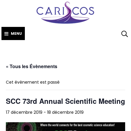
CARISCO
Skip
The Caribbean
to
Society of Cosmetic
Scientists
content
MENU
« Tous les Évènements
Cet évènement est passé
SCC 73rd Annual Scientific Meeting
17 décembre 2019
-
18 décembre 2019