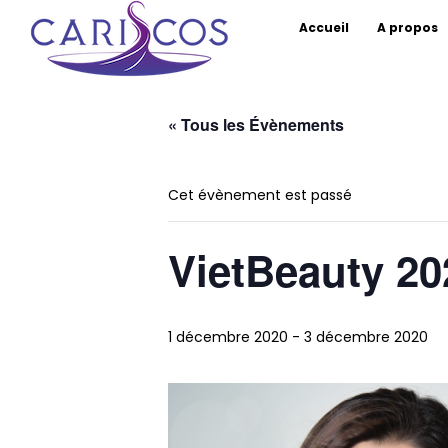
CARISCOS
The Caribbean Society of Cosmetic 
Accueil
A propos
Skip
to
« Tous les Évènements
content
Cet évènement est passé
VietBeauty 20
1 décembre 2020
-
3 décembre 2020