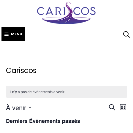
CARISCO
Skip
The Caribbean
to
Society of Cosmetic
Scientists
content
MENU
Cariscos
Il n’y a pas de évènements à venir.
À venir
N
R
R
L
E
S
a
I
Derniers Évènements passés
e
C
é
S
v
H
T
l